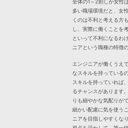
全体の1～2割しか女性
多い職場環境だと、女
くのは不利と考える方
し、実際に働くことを
といって不利になるわ
ニアという職種の特徴の
エンジニアが働くうえ
なスキルを持っている
スキルを持っていれば
るチャンスがあります
りも細やかな気配りが
細かい配慮に気を使う
ニアを目指しやすくな
視点を活かして、第一